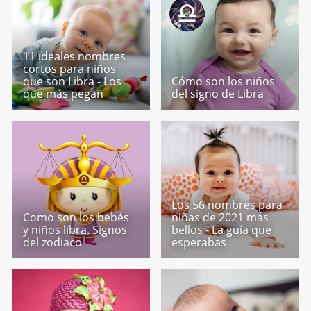
11 ideales nombres
cortos para niños
que son Libra - Los
Cómo son los niños
que más pegan
del signo de Libra
Los 56 nombres para
Como son los bebés
niñas de 2021 más
y niños libra. Signos
bellos - La guía que
del zodiaco
esperabas