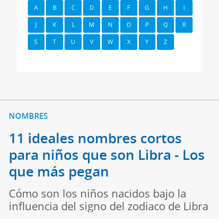
A
B
C
D
E
F
G
H
I
J
K
L
M
N
O
P
Q
R
S
T
U
V
W
X
Y
Z
NOMBRES
11 ideales nombres cortos
para niños que son Libra - Los
que más pegan
Cómo son los niños nacidos bajo la
influencia del signo del zodiaco de Libra