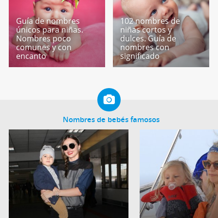
Guía de nombres
102 nombres de
únicos para niñas.
niñas cortos y
Nombres poco
dulces. Guía de
comunes y con
nombres con
encanto
significado
Nombres de bebés famosos