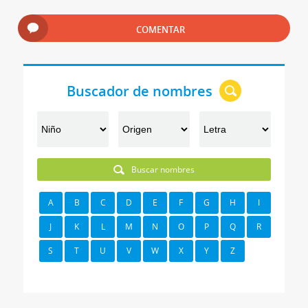
COMENTAR
Buscador de nombres
Buscar nombres
A
B
C
D
E
F
G
H
I
J
K
L
M
N
O
P
Q
R
S
T
U
V
W
X
Y
Z