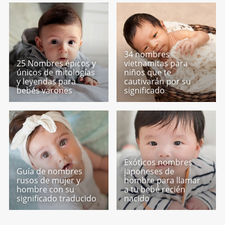
34 nombres
25 Nombres épicos y
vietnamitas para
únicos de mitologías
niños que te
y leyendas para
cautivarán por su
bebés varones
significado
Exóticos nombres
Guía de nombres
japoneses de
rusos de mujer y
hombre para llamar
hombre con su
a tu bebé recién
significado traducido
nacido