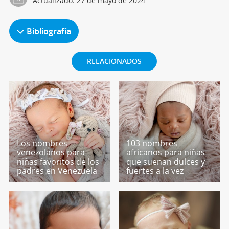
Actualizado:
27 de mayo de 2024
Bibliografía
RELACIONADOS
Los nombres
103 nombres
venezolanos para
africanos para niñas
niñas favoritos de los
que suenan dulces y
padres en Venezuela
fuertes a la vez