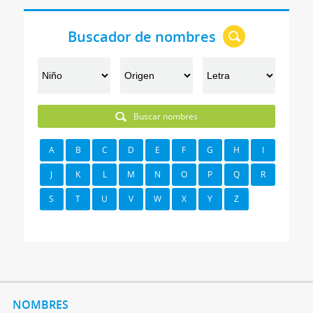
Buscador de nombres
Buscar nombres
A
B
C
D
E
F
G
H
I
J
K
L
M
N
O
P
Q
R
S
T
U
V
W
X
Y
Z
NOMBRES