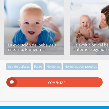
La evolución del bebé y su
La evolución del be
entorno. Primer mes
entorno. Segundo
Uso de pañales
Parto
Nombres
Nombres compuestos
COMENTAR