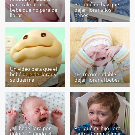
para calmar a un
Por qué no hay que
bebé que no para de
dejar llorar a los
llorar
bebés
Un vídeo para que el
bebé deje de llorar y
¿Es recomendable
se duerma
dejar llorar al bebé?
¿Mi bebé llora por
Por qué mi hijo llora
dolor? - Cuándo el
tanto - Cómo calmar