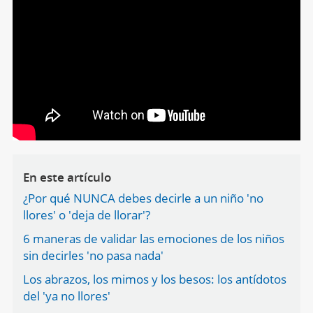
En este artículo
¿Por qué NUNCA debes decirle a un niño 'no
llores' o 'deja de llorar'?
6 maneras de validar las emociones de los niños
sin decirles 'no pasa nada'
Los abrazos, los mimos y los besos: los antídotos
del 'ya no llores'