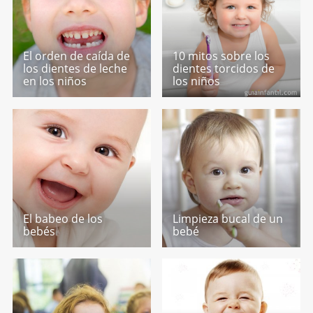
El orden de caída de
10 mitos sobre los
los dientes de leche
dientes torcidos de
en los niños
los niños
El babeo de los
Limpieza bucal de un
bebés
bebé