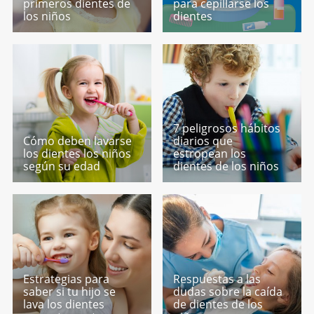
primeros dientes de
para cepillarse los
los niños
dientes
7 peligrosos hábitos
Cómo deben lavarse
diarios que
los dientes los niños
estropean los
según su edad
dientes de los niños
Estrategias para
Respuestas a las
saber si tu hijo se
dudas sobre la caída
lava los dientes
de dientes de los