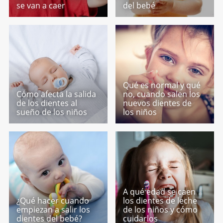
se van a caer
del bebé
Qué es normal y qué
Cómo afecta la salida
no, cuando salen los
de los dientes al
nuevos dientes de
sueño de los niños
los niños
A qué edad se caen
¿Qué hacer cuando
los dientes de leche
empiezan a salir los
de los niños y cómo
dientes del bebé?
cuidarlos