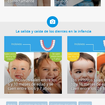
correctamente
niños
La salida y caída de los dientes en la infancia
Los incisivos salen entre los
Los incisivos salen 
6 y 10 meses de edad y se
10 y 16 meses de e
caen entre los 6 y 7 años
caen entre los 7 y 
Bebés
Cuidados de la Piel
Cuidados del oído
Alergias