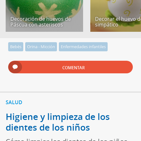
Decoración de huevos de
Decorar el huevo de
Páscua con asteriscos
simpático
Bebés
Orina - Micción
Enfermedades infantiles
COMENTAR
SALUD
Higiene y limpieza de los
dientes de los niños