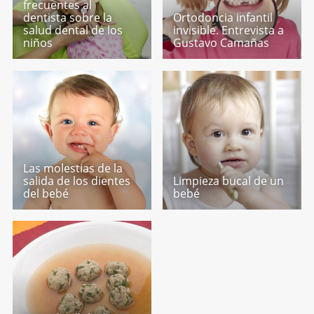
frecuentes al
dentista sobre la
Ortodoncia infantil
salud dental de los
invisible. Entrevista a
niños
Gustavo Camañas
Las molestias de la
salida de los dientes
Limpieza bucal de un
del bebé
bebé