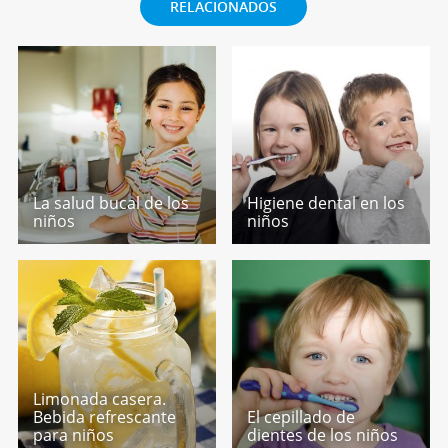
RELACIONADOS
La salud bucal de los
Higiene dental en los
niños
niños
Limonada casera.
Bebida refrescante
El cepillado de
para niños
dientes de los niños