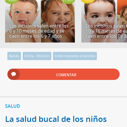
Los incisivos salen entre los
Los incisivos salen 
6 y 10 meses de edad y se
10 y 16 meses de e
caen entre los 6 y 7 años
caen entre los 7 y 
Bebés
Orina - Micción
Enfermedades infantiles
COMENTAR
SALUD
La salud bucal de los niños