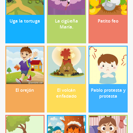
Uga la tortuga
La cigüeña
Patito feo
María.
El orejón
El volcán
Pablo protesta y
enfadado
protesta