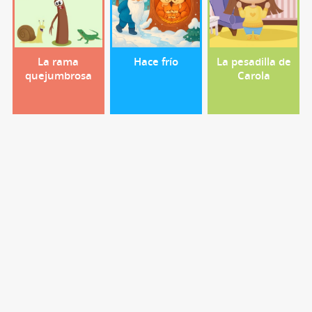
La rama
Hace frío
La pesadilla de
quejumbrosa
Carola