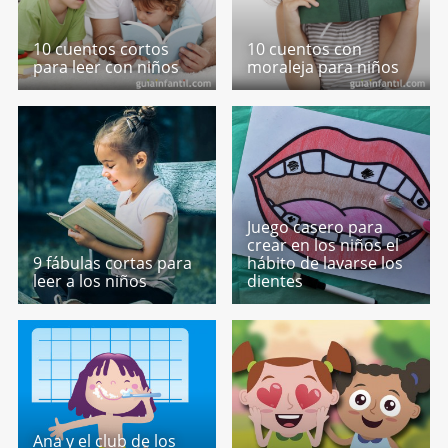
10 cuentos cortos
10 cuentos con
para leer con niños
moraleja para niños
Juego casero para
crear en los niños el
9 fábulas cortas para
hábito de lavarse los
leer a los niños
dientes
Ana y el club de los