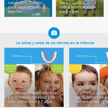
ratoncillos. Cuento
Sara y Lucía. Cuento
para cepillarse los
sobre la sinceridad
dientes
para niños
La salida y caída de los dientes en la infancia
Los incisivos salen entre los
Los incisivos salen 
6 y 10 meses de edad y se
10 y 16 meses de e
caen entre los 6 y 7 años
caen entre los 7 y 