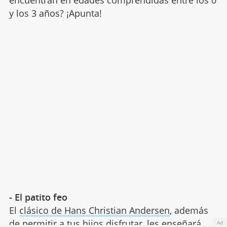
encuentran en edades comprendidas entre los 0
y los 3 años? ¡Apunta!
- El patito feo
El
clásico de Hans Christian Andersen
, además
de permitir a tus hijos disfrutar, les enseñará
Ad