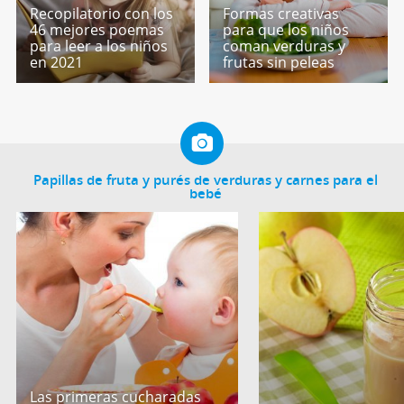
Recopilatorio con los
Formas creativas
46 mejores poemas
para que los niños
para leer a los niños
coman verduras y
en 2021
frutas sin peleas
Papillas de fruta y purés de verduras y carnes para el
bebé
Las primeras cucharadas