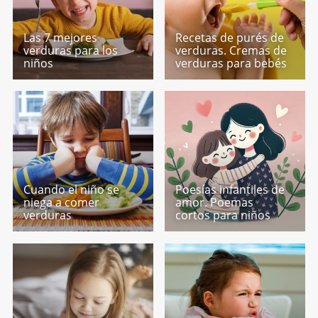
Las 7 mejores
Recetas de purés de
verduras para los
verduras. Cremas de
niños
verduras para bebés
Cuando el niño se
Poesías infantiles de
niega a comer
amor. Poemas
verduras
cortos para niños