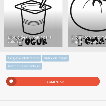
Dibujo de un yogur para
Dibujo con un tom
colorear
imprimir y colorea
Alergias e intolerancias
Nutrición infantil
Trastornos alimenticios
COMENTAR