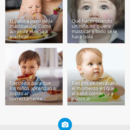
El paso a paso de la
Qué hacer cuando
masticación. Como
un niño no quiere
aprende el niño a
masticar y todo se le
masticar
hace bola
Ejercicios para que
Riesgos de retrasar
los niños aprendan a
el momento en que
masticar
el bebé comienza a
correctamente
masticar