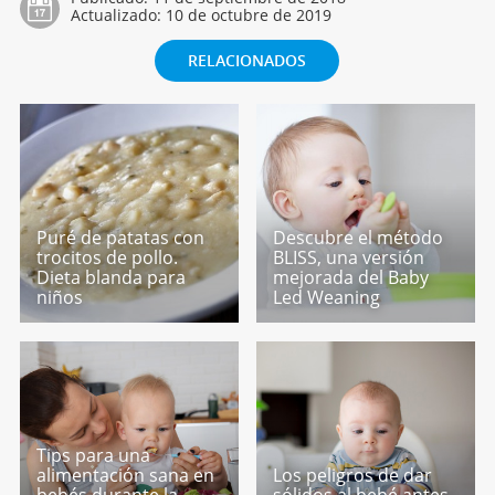
Actualizado:
10 de octubre de 2019
RELACIONADOS
Puré de patatas con
Descubre el método
trocitos de pollo.
BLISS, una versión
Dieta blanda para
mejorada del Baby
niños
Led Weaning
Tips para una
alimentación sana en
Los peligros de dar
bebés durante la
sólidos al bebé antes