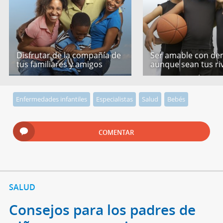
Disfrutar de la compañía de
Ser amable con de
tus familiares y amigos
aunque sean tus ri
Enfermedades infantiles
Especialistas
Salud
Bebés
COMENTAR
SALUD
Consejos para los padres de