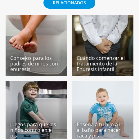
RELACIONADOS
Consejos para los
Cuándo comenzar el
padres de niños con
tratamiento de la
enuresis
Enuresis infantil
Juegos para que los
Enseña a tu hijo a ir
niños controlen el
al baño para hacer
pis
caca y pis