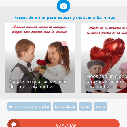
Frases de amor para educar y motivar a los niños
Niños con un globo
Niños con una rosa. Frases
corazón. Frases de
de amor para motivar
para motivar
Enfermedades infantiles
Especialistas
Salud
Bebés
COMENTAR