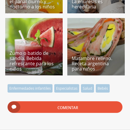
el pañal diurno y
La enuresis es
nocturno a los niños
hereditaria
Zumo o batido de
sandía. Bebida
Matambre relleno.
refrescante para los
Receta argentina
niños
para niños
Enfermedades infantiles
Especialistas
Salud
Bebés
COMENTAR