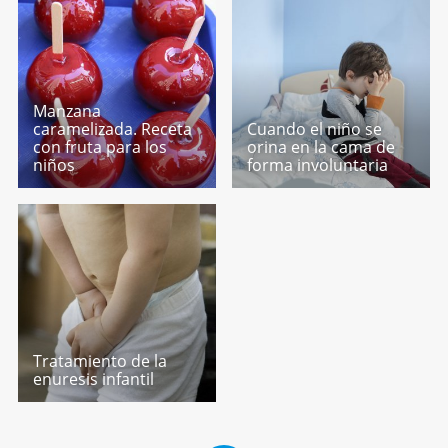
Manzana
caramelizada. Receta
Cuando el niño se
con fruta para los
orina en la cama de
niños
forma involuntaria
Tratamiento de la
enuresis infantil