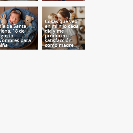
Cosas que veo
Día de Santa
en mi hijo cada
Elena, 18 de
día y me
agosto.
producen
Nombres para
satisfacción
niña
como madre