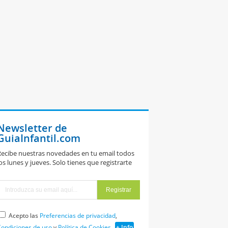
Newsletter de
GuiaInfantil.com
ecibe nuestras novedades en tu email todos
os lunes y jueves. Solo tienes que registrarte
Acepto las
Preferencias de privacidad
,
ondiciones de uso
y
Política de Cookies
+ Info