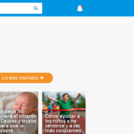
LO MÁS VISITADO
Mi bebé no
quiere el biberón
Cómo ayudar a
- Causas y trucos
los niños a no
para que lo
rendirse y a ser
acepte
más constantes