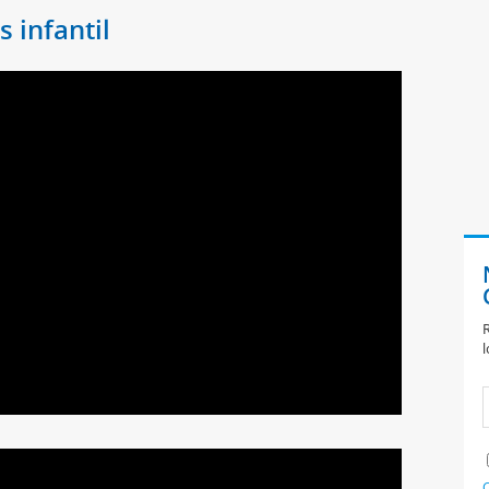
s infantil
R
l
C