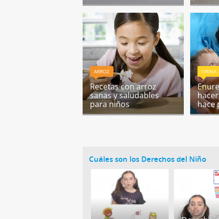
ARROZ
ORINA 
Recetas con arroz
Enures
sanas y saludables
hacer 
para niños
hace 
Cuáles son los Derechos del Niño