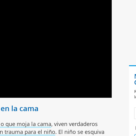
R
l
 en la cama
jo que moja la cama
, viven verdaderos
n trauma para el niño
. El niño se esquiva
C