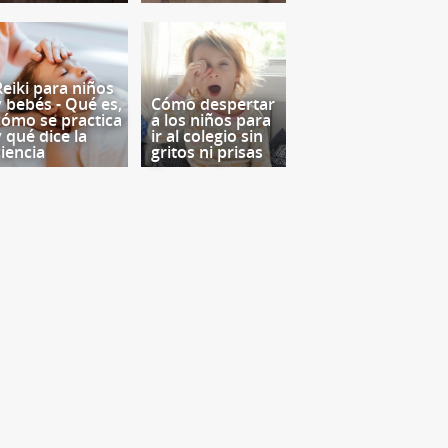
Reiki para niños
y bebés - Qué es,
Cómo despertar
cómo se practica
a los niños para
y qué dice la
ir al colegio sin
ciencia
gritos ni prisas