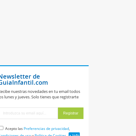
Newsletter de
GuiaInfantil.com
ecibe nuestras novedades en tu email todos
os lunes y jueves. Solo tienes que registrarte
Acepto las
Preferencias de privacidad
,
ondiciones de uso
y
Política de Cookies
+ Info