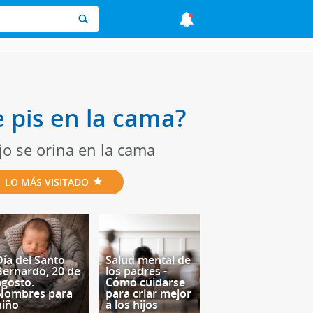
 pis en la cama?
o se orina en la cama
LO MÁS VISITADO
Día del Santo
Salud mental de
Bernardo, 20 de
los padres -
agosto.
Cómo cuidarse
Nombres para
para criar mejor
niño
a los hijos