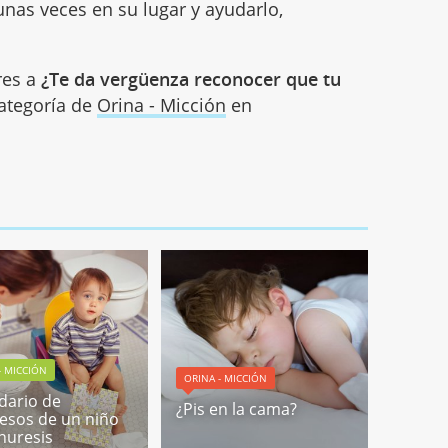
unas veces en su lugar y ayudarlo,
res a
¿Te da vergüenza reconocer que tu
categoría de
Orina - Micción
en
- MICCIÓN
ORINA - MICCIÓN
dario de
¿Pis en la cama?
esos de un niño
nuresis