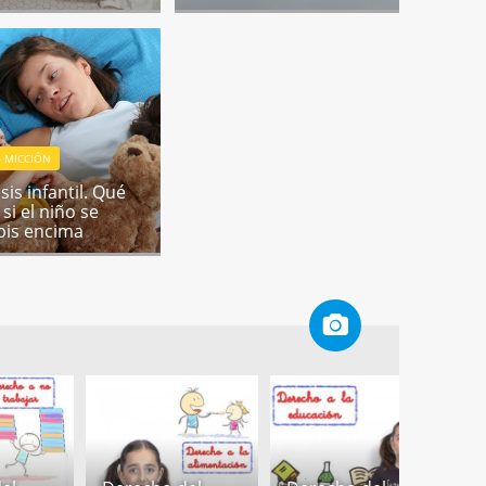
- MICCIÓN
is infantil. Qué
si el niño se
pis encima