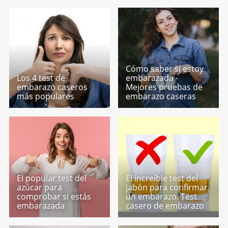
Cómo saber si estoy
Los 4 test de
embarazada -
embarazo caseros
Mejores pruebas de
más populares
embarazo caseras
El popular test del
El increíble test del
azúcar para
jabón para confirmar
comprobar si estás
un embarazo. Test
embarazada
casero de embarazo