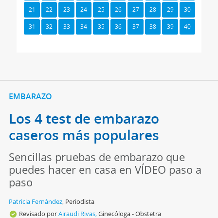
21
22
23
24
25
26
27
28
29
30
31
32
33
34
35
36
37
38
39
40
EMBARAZO
Los 4 test de embarazo
caseros más populares
Sencillas pruebas de embarazo que
puedes hacer en casa en VÍDEO paso a
paso
Patricia Fernández
,
Periodista
Revisado por
Airaudi Rivas,
Ginecóloga - Obstetra