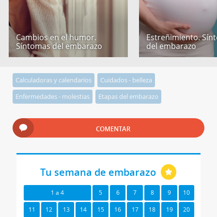
Cambios en el humor.
Estreñimiento. Sín
Síntomas del embarazo
del embarazo
Calculadoras y calendarios
Cuidados - belleza
Enfermedades - molestias
Etapas del embarazo
COMENTAR
Tu semana de embarazo
1 a 4
5
6
7
8
9
10
11
12
13
14
15
16
17
18
19
20