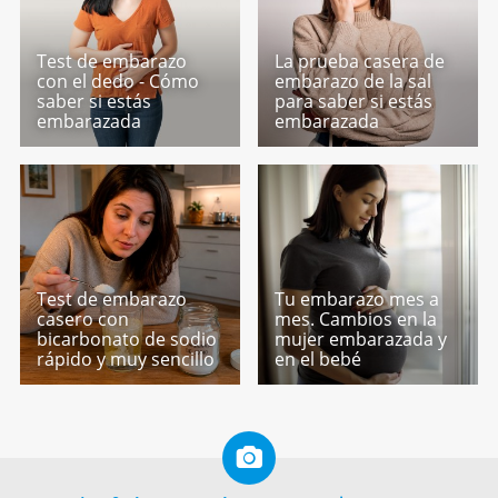
Test de embarazo
La prueba casera de
con el dedo - Cómo
embarazo de la sal
saber si estás
para saber si estás
embarazada
embarazada
Test de embarazo
Tu embarazo mes a
casero con
mes. Cambios en la
bicarbonato de sodio
mujer embarazada y
rápido y muy sencillo
en el bebé