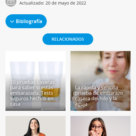
Actualizado:
20 de mayo de 2022
Bibliografía
RELACIONADOS
10 pruebas caseras
para saber si estás
La rápida y sencilla
embarazada. Tests
prueba de embarazo
seguros hechos en
casera del hilo y la
casa
aguja