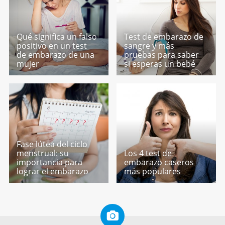
Qué significa un falso
Test de embarazo de
positivo en un test
sangre y más
de embarazo de una
pruebas para saber
mujer
si esperas un bebé
Fase lútea del ciclo
menstrual: su
Los 4 test de
importancia para
embarazo caseros
lograr el embarazo
más populares