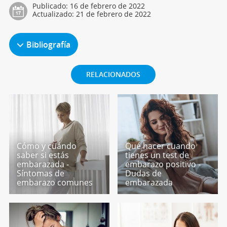
Publicado:
16 de febrero de 2022
Actualizado:
21 de febrero de 2022
Bibliografía
RELACIONADOS
Cómo y cuándo
Qué hacer cuando
saber si estás
tienes un test de
embarazada -
embarazo positivo -
Síntomas de
Dudas de
embarazo comunes
embarazada