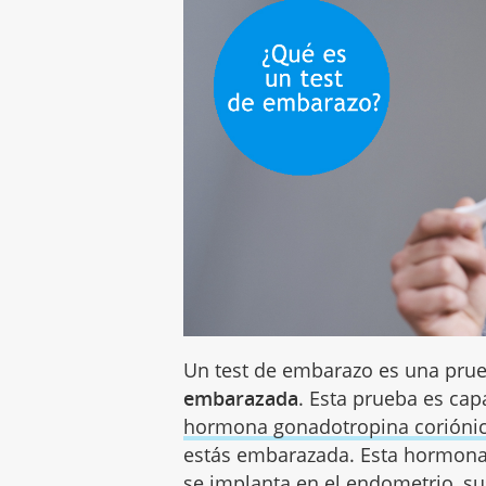
Un test de embarazo es una pru
embarazada
. Esta prueba es cap
hormona gonadotropina corióni
estás embarazada. Esta hormona
se implanta en el endometrio, s