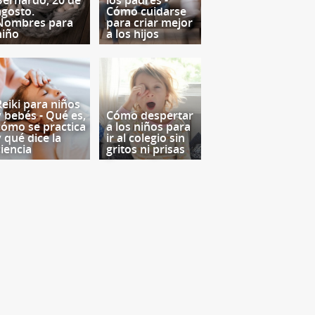
Bernardo, 20 de
los padres -
agosto.
Cómo cuidarse
Nombres para
para criar mejor
niño
a los hijos
Reiki para niños
y bebés - Qué es,
Cómo despertar
cómo se practica
a los niños para
y qué dice la
ir al colegio sin
ciencia
gritos ni prisas