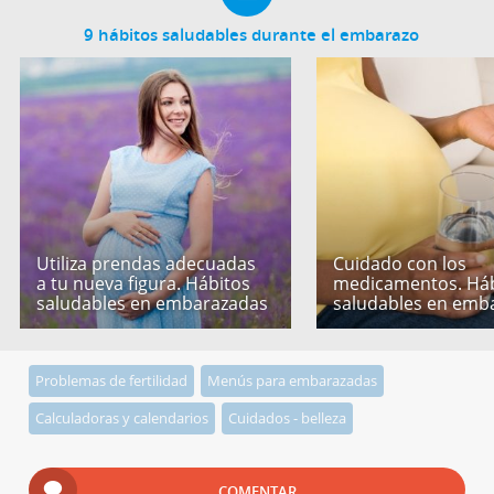
9 hábitos saludables durante el embarazo
Utiliza prendas adecuadas
Cuidado con los
a tu nueva figura. Hábitos
medicamentos. Háb
saludables en embarazadas
saludables en emb
Problemas de fertilidad
Menús para embarazadas
Calculadoras y calendarios
Cuidados - belleza
COMENTAR