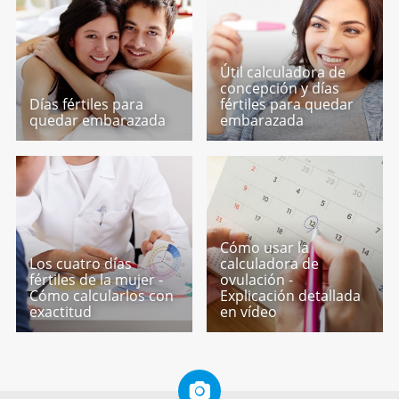
Útil calculadora de
concepción y días
Días fértiles para
fértiles para quedar
quedar embarazada
embarazada
Cómo usar la
Los cuatro días
calculadora de
fértiles de la mujer -
ovulación -
Cómo calcularlos con
Explicación detallada
exactitud
en vídeo