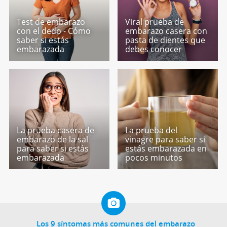
Test de embarazo
Viral prueba de
con el dedo - Cómo
embarazo casera con
saber si estás
pasta de dientes que
embarazada
debes conocer
La prueba casera de
La prueba del
embarazo de la sal
vinagre para saber si
para saber si estás
estás embarazada en
embarazada
pocos minutos
Los 9 síntomas más comunes del embarazo