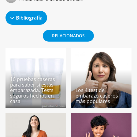
Bibliografía
RELACIONADOS
10 pruebas caseras
para saber si estás
embarazada. Tests
Los 4 test de
seguros hechos en
embarazo caseros
casa
más populares