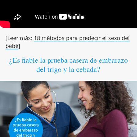
[Leer más:
18 métodos para predecir el sexo del
bebé
]
¿Es fiable la prueba casera de embarazo
del trigo y la cebada?