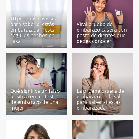
10 pruebas caseras
para saber si estás
Viral prueba de
embarazada. Tests
embarazo casera con
seguros hechos en
pasta de dientes que
casa
debes conocer
Qué significa un falso
La prueba casera de
positivo en un test
embarazo de la sal
de embarazo de una
para saber si estás
mujer
embarazada