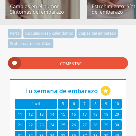
Cambios en el humor.
Estreñimiento. Sín
Síntomas del embarazo
del embarazo
Parto
Calculadoras y calendarios
Etapas del embarazo
Problemas de fertilidad
COMENTAR
Tu semana de embarazo
1 a 4
5
6
7
8
9
10
11
12
13
14
15
16
17
18
19
20
21
22
23
24
25
26
27
28
29
30
31
32
33
34
35
36
37
38
39
40