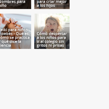
Nombres para
para criar mejor
niño
a los hijos
Reiki para niños
y bebés - Qué es,
Cómo despertar
cómo se practica
a los niños para
y qué dice la
ir al colegio sin
ciencia
gritos ni prisas