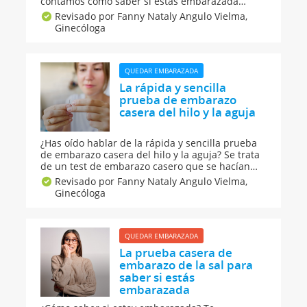
contamos cómo saber si estás embarazada
tocándote el ombligo. Se trata de una prueba
Revisado por Fanny Nataly Angulo Vielma,
casera de embarazo de toda la vida que hacían
Ginecóloga
nuestras abuelas y que puedes hacer como un
juego.
QUEDAR EMBARAZADA
La rápida y sencilla
prueba de embarazo
casera del hilo y la aguja
¿Has oído hablar de la rápida y sencilla prueba
de embarazo casera del hilo y la aguja? Se trata
de un test de embarazo casero que se hacían
nuestras abuelas y que te ayudará a conocer,
Revisado por Fanny Nataly Angulo Vielma,
aunque no sea 100% fiable, si estás embarazada
Ginecóloga
y si el bebé que esperas es niño o niña.
QUEDAR EMBARAZADA
La prueba casera de
embarazo de la sal para
saber si estás
embarazada