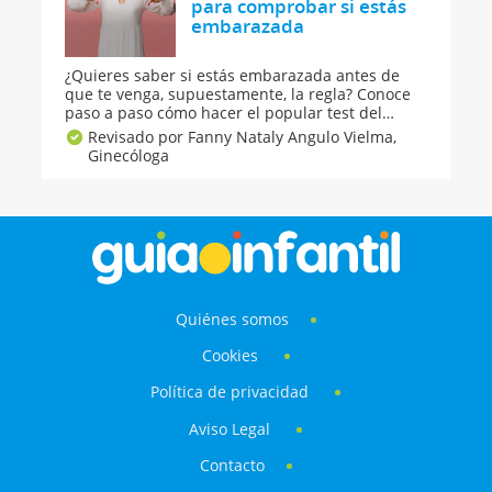
para comprobar si estás
embarazada
¿Quieres saber si estás embarazada antes de
que te venga, supuestamente, la regla? Conoce
paso a paso cómo hacer el popular test del
azúcar para comprar si estás embarazada.
Revisado por Fanny Nataly Angulo Vielma,
Además te damos algunas recomendaciones de
Ginecóloga
cosas que NO debes hacer si quieres quedarte
en estado.
Quiénes somos
Cookies
Política de privacidad
Aviso Legal
Contacto