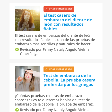
siempre debe ofrecértela un médico
especializado.
QUEDAR EMBARAZADA
El test casero de
embarazo del diente de
león con resultados
fiables
El test casero de embarazo del diente de león
con resultados fiables es una de las pruebas de
embarazo más sencillas y naturales de hacer.
¿Quieres saber en qué consiste y qué debes
Revisado por Fanny Nataly Angulo Vielma,
tener en cuenta para que su resultado sea
Ginecóloga
confiable? Atenta al paso a paso de cómo
hacerlo.
QUEDAR EMBARAZADA
Test de embarazo de la
cebolla. La prueba casera
preferida por los griegos
¿Cuántas pruebas caseras de embarazo
conoces? Hoy te queremos hablar del test de
embarazo de la cebolla, la prueba de embarazo
preferida por las mujeres griegas para saber si
Revisado por Fanny Nataly Angulo Vielma,