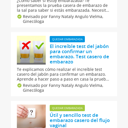
¿Cómo saber si estoy embarazada? Te
presentamos la prueba casera de embarazo de
la sal para saber si estás embarazada. Necesitas
solo tres cosas (vaso y cuchara de plástico y sal
Revisado por Fanny Nataly Angulo Vielma,
gruesa) y en tan solo cuatro pasos podrás saber
Ginecóloga
si esperas un bebé en tu tripa.
QUEDAR EMBARAZADA
El increíble test del jabón
para confirmar un
embarazo. Test casero de
embarazo
Te explicamos cómo realizar el increíble test
casero del jabón para confirmar un embarazo.
Aprende a hacer paso a paso en casa la prueba
del jabón para saber si estás embarazada.
Revisado por Fanny Nataly Angulo Vielma,
¿Quieres saber si estás en estado? Puedes
Ginecóloga
probar con este método casero de embarazo con
jabón, orina y un vaso esterilizado.
QUEDAR EMBARAZADA
Útil y sencillo test de
embarazo casero del flujo
vaginal