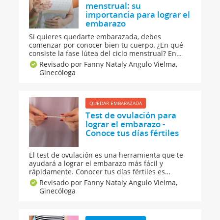
menstrual: su
importancia para lograr el
embarazo
Si quieres quedarte embarazada, debes
comenzar por conocer bien tu cuerpo. ¿En qué
consiste la fase lútea del ciclo menstrual? En
Guiainfantil.com te ayudamos a reconocerla y
Revisado por Fanny Nataly Angulo Vielma,
calcularla y te contamos cuál es su importancia
Ginecóloga
para lograr el embarazo. Descubre cuál es tu
fecha probable de ovulación y días fértiles.
QUEDAR EMBARAZADA
Test de ovulación para
lograr el embarazo -
Conoce tus días fértiles
El test de ovulación es una herramienta que te
ayudará a lograr el embarazo más fácil y
rápidamente. Conocer tus días fértiles es
fundamental si quieres tener un bebé y las
Revisado por Fanny Nataly Angulo Vielma,
pruebas de predicción de ovulación te pueden
Ginecóloga
ayudar. Te contamos cómo funcionan, cuándo
hacerlas y cómo interpretar sus resultados.