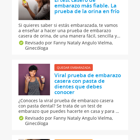
embarazo más fiable. La
prueba de la orina en frío
Si quieres saber si estás embarazada, te vamos
a enseñar a hacer una prueba de embarazo
casera de orina, de una manera fácil, sencilla y
gratuita, en casa. No es 100 por ciento fiable,
Revisado por Fanny Nataly Angulo Vielma,
pero siempre puedes intentarlo. Se trata de uno
Ginecóloga
de los test caseros de embarazo más populares.
QUEDAR EMBARAZADA
Viral prueba de embarazo
casera con pasta de
dientes que debes
conocer
¿Conoces la viral prueba de embarazo casera
con pasta dental? Se trata de un test de
embarazo que puedes hacerte en casa y para el
que solo necesitas tu primera orina de la
Revisado por Fanny Nataly Angulo Vielma,
mañana, un recipiente, una cuchara y pasta de
Ginecóloga
dientes. Conoce en tiempo récord si estás
embarazada.