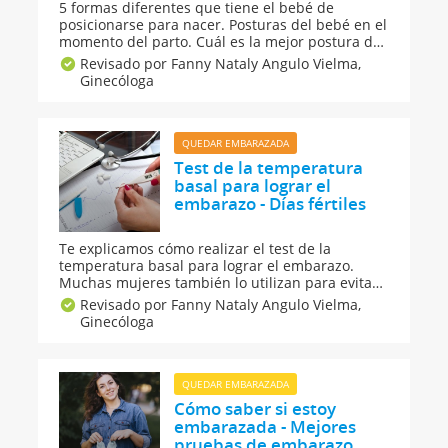
5 formas diferentes que tiene el bebé de
posicionarse para nacer. Posturas del bebé en el
momento del parto. Cuál es la mejor postura del
bebé para nacer. El momento del parto y la
Revisado por Fanny Nataly Angulo Vielma,
posición del bebé. Los bebés suelen
Ginecóloga
posicionarse para nacer en la semana 37 o 38
del embarazo.
QUEDAR EMBARAZADA
Test de la temperatura
basal para lograr el
embarazo - Días fértiles
Te explicamos cómo realizar el test de la
temperatura basal para lograr el embarazo.
Muchas mujeres también lo utilizan para evitar
el embarazo. El test de la temperatura basal te
Revisado por Fanny Nataly Angulo Vielma,
dirá cuándo estás ovulando y cuándo te
Ginecóloga
encuentras en tus días fértiles o más propicios
para la concepción del embarazo.
QUEDAR EMBARAZADA
Cómo saber si estoy
embarazada - Mejores
pruebas de embarazo