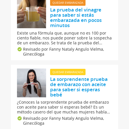
QUEDAR EMBARAZADA
La prueba del vinagre
para saber si estás
embarazada en pocos
minutos
Existe una fórmula que, aunque no es 100 por
ciento fiable, nos puede poner sobre la sospecha
de un embarazo. Se trata de la prueba del
vinagre para saber si estás embarazada en
Revisado por Fanny Nataly Angulo Vielma,
pocos minutos. Es un test de embarazo casero
Ginecóloga
económico, fácil de realizar y que rápidamente
nos dará una respuesta.
QUEDAR EMBARAZADA
La sorprendente prueba
de embarazo con aceite
para saber si esperas
bebé
¿Conoces la sorprendente prueba de embarazo
con aceite para saber si esperas bebé? Es un
método casero del que muchas mujeres hablan
pero ¿es fiable o solo un mito? Te decimos en
Revisado por Fanny Nataly Angulo Vielma,
qué consiste, cómo se hace y qué precauciones
Ginecóloga
tener. Ideal si eres de las que buscan señales