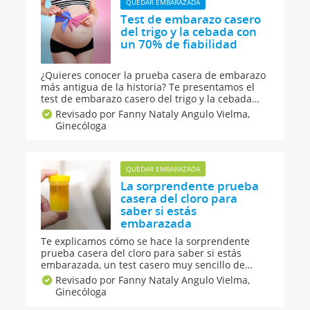
QUEDAR EMBARAZADA
Test de embarazo casero
del trigo y la cebada con
un 70% de fiabilidad
¿Quieres conocer la prueba casera de embarazo
más antigua de la historia? Te presentamos el
test de embarazo casero del trigo y la cebada
con un 70 por ciento de fiabilidad. Este método
Revisado por Fanny Nataly Angulo Vielma,
casero, además, también puede predecir el sexo
Ginecóloga
del bebé. Descubre las pruebas de embarazo
que se usaban en la Antigüedad.
QUEDAR EMBARAZADA
La sorprendente prueba
casera del cloro para
saber si estás
embarazada
Te explicamos cómo se hace la sorprendente
prueba casera del cloro para saber si estás
embarazada, un test casero muy sencillo de
hacer y que puede sacarte de dudas sobre tu
Revisado por Fanny Nataly Angulo Vielma,
estado de gestación. Sin embargo, recuerda que
Ginecóloga
la confirmación definitiva de un embarazo