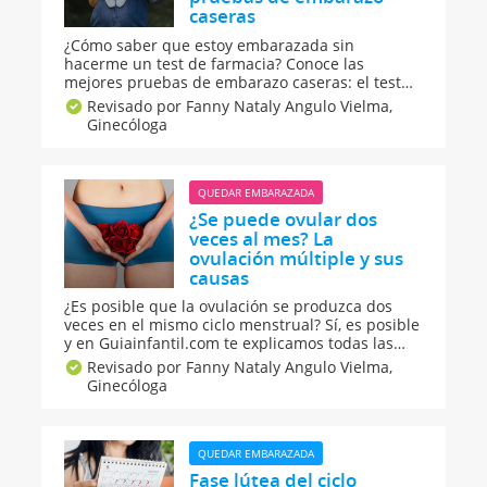
caseras
¿Cómo saber que estoy embarazada sin
hacerme un test de farmacia? Conoce las
mejores pruebas de embarazo caseras: el test
de embarazo del dedo, la prueba de embarazo
Revisado por Fanny Nataly Angulo Vielma,
de la orina en frío, el popular test del ombligo, la
Ginecóloga
prueba de la sal, el test del diente de león...
QUEDAR EMBARAZADA
¿Se puede ovular dos
veces al mes? La
ovulación múltiple y sus
causas
¿Es posible que la ovulación se produzca dos
veces en el mismo ciclo menstrual? Sí, es posible
y en Guiainfantil.com te explicamos todas las
causas de la ovulación múltiple, también
Revisado por Fanny Nataly Angulo Vielma,
conocida como ovulación doble. Y también
Ginecóloga
respondemos a la pregunta más frecuente:
cómo influye la hiperovulación a la hora de
buscar el embarazo.
QUEDAR EMBARAZADA
Fase lútea del ciclo