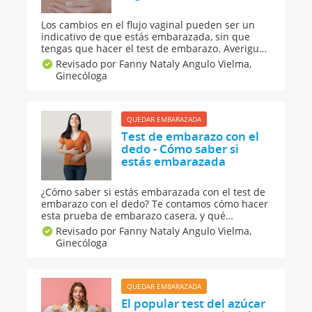
Los cambios en el flujo vaginal pueden ser un
indicativo de que estás embarazada, sin que
tengas que hacer el test de embarazo. Averigua
si puedes estar esperando un bebé con este
Revisado por Fanny Nataly Angulo Vielma,
sencillo y útil test casero para saber si estás
Ginecóloga
embarazada según el color, el olor y la textura
de tu secreción vaginal.
QUEDAR EMBARAZADA
Test de embarazo con el
dedo - Cómo saber si
estás embarazada
¿Cómo saber si estás embarazada con el test de
embarazo con el dedo? Te contamos cómo hacer
esta prueba de embarazo casera, y qué
fiabilidad tiene. Además te decimos señales y
Revisado por Fanny Nataly Angulo Vielma,
síntomas a los que debes permanecer alerta
Ginecóloga
para saber si estás embarazada y si serás mamá
dentro de nueve meses.
QUEDAR EMBARAZADA
El popular test del azúcar