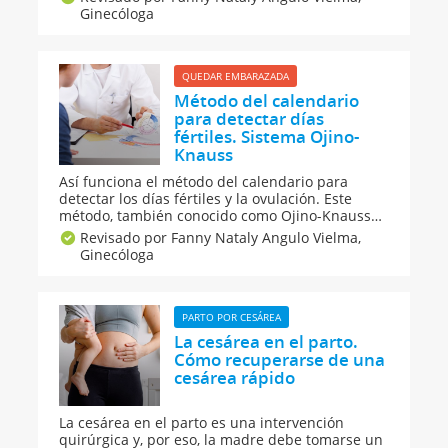
días fértiles? ¿Qué alimentos comer para
Ginecóloga
mejorar la fertilidad? ¿Qué tratamientos de
fertilidad existen? Resolvemos todas estas
preguntas.
QUEDAR EMBARAZADA
Método del calendario
para detectar días
fértiles. Sistema Ojino-
Knauss
Así funciona el método del calendario para
detectar los días fértiles y la ovulación. Este
método, también conocido como Ojino-Knauss
es muy utilizado, tanto para lograr un embarazo
Revisado por Fanny Nataly Angulo Vielma,
como para prevenirlo y poder mantener
Ginecóloga
relaciones sexuales en los días no fértiles sin
protección.
PARTO POR CESÁREA
La cesárea en el parto.
Cómo recuperarse de una
cesárea rápido
La cesárea en el parto es una intervención
quirúrgica y, por eso, la madre debe tomarse un