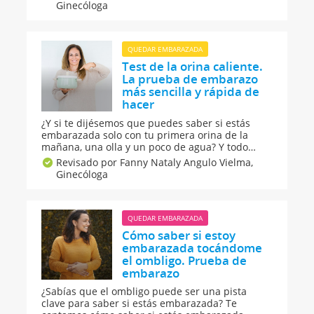
estaban embarazadas. Además, hacemos un
Ginecóloga
recorrido por los test de embarazo caseros de la
historia.
QUEDAR EMBARAZADA
Test de la orina caliente.
La prueba de embarazo
más sencilla y rápida de
hacer
¿Y si te dijésemos que puedes saber si estás
embarazada solo con tu primera orina de la
mañana, una olla y un poco de agua? Y todo
gracias al test de la orina caliente, una de las
Revisado por Fanny Nataly Angulo Vielma,
pruebas de embarazo caseras más sencilla y
Ginecóloga
rápidas de hacer. ¡Te contamos cómo realizarla!
QUEDAR EMBARAZADA
Cómo saber si estoy
embarazada tocándome
el ombligo. Prueba de
embarazo
¿Sabías que el ombligo puede ser una pista
clave para saber si estás embarazada? Te