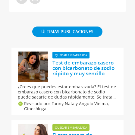
ÚLTIMAS PUBLICACIONES
QUEDAR EMBARAZADA
Test de embarazo casero
con bicarbonato de sodio
rápido y muy sencillo
¿Crees que puedes estar embarazada? El test de
embarazo casero con bicarbonato de sodio
puede sacarte de dudas rápidamente. Se trata
de una prueba para saber si estás embarazada
Revisado por Fanny Nataly Angulo Vielma,
que puedes hacer en casa con bicarbonato de
Ginecóloga
forma muy sencilla y que además te ayudará a
predecir el sexo del bebé. Pero, ¿funciona?
QUEDAR EMBARAZADA
El test casero de