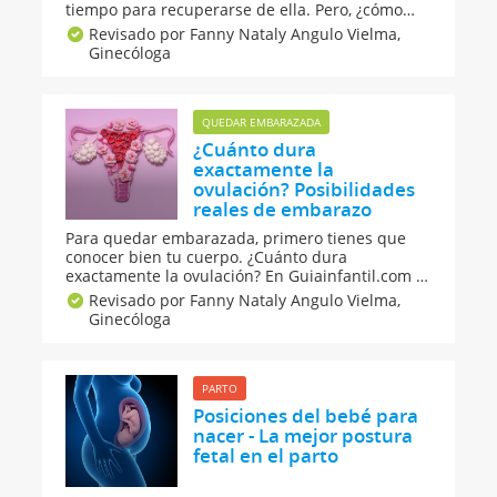
tiempo para recuperarse de ella. Pero, ¿cómo
recuperarse de una cesárea rápidamente? En
Revisado por Fanny Nataly Angulo Vielma,
Guiainfantil.com te contamos las principales
Ginecóloga
cosas que debes tener en cuenta para cuidar la
herida de la cesárea y sentirte bien cuanto
antes.
QUEDAR EMBARAZADA
¿Cuánto dura
exactamente la
ovulación? Posibilidades
reales de embarazo
Para quedar embarazada, primero tienes que
conocer bien tu cuerpo. ¿Cuánto dura
exactamente la ovulación? En Guiainfantil.com te
contamos cuánto tiempo sobrevive el óvulo y los
Revisado por Fanny Nataly Angulo Vielma,
espermatozoides en el cuerpo de la mujer y
Ginecóloga
cuándo tienes posibilidades reales de concebir
un bebé con éxito.
PARTO
Posiciones del bebé para
nacer - La mejor postura
fetal en el parto