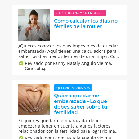
tempranas de embarazo.
CALCULADORAS Y CALENDARIOS
Cómo calcular los días no
fértiles de la mujer
¿Quieres conocer los días imposibles de quedar
embarazada? Aquí tienes una calculadora para
saber los días menos fértiles de una mujer. Con
ella puedes calcular los mejores días para tener
Revisado por Fanny Nataly Angulo Vielma,
relaciones sexuales sin el peligro o el riesgo de
Ginecóloga
quedarte embarazada. Una calculadora muy
sencilla y fácil de usar.
QUEDAR EMBARAZADA
Quiero quedarme
embarazada - Lo que
debes saber sobre tu
fertilidad
Si quieres quedarte embarazada, debes
empezar a tener en cuenta algunos factores
relacionados con la fertilidad para lograrlo más
rápido. ¿Qué es la ovulación? ¿Cuáles son los
Revisado por Fanny Nataly Angulo Vielma,