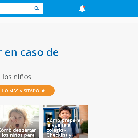
r en caso de
 los niños
LO MÁS VISITADO
Cómo preparar
la vuelta al
Cómo despertar
colegio -
a los niños para
Checklist y