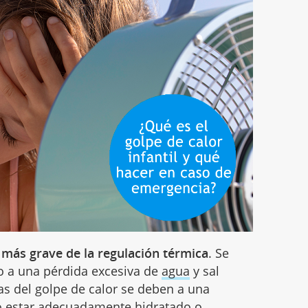
n más grave de la regulación térmica
. Se
po a una pérdida excesiva de
agua
y sal
as del golpe de calor se deben a una
no estar adecuadamente hidratado o