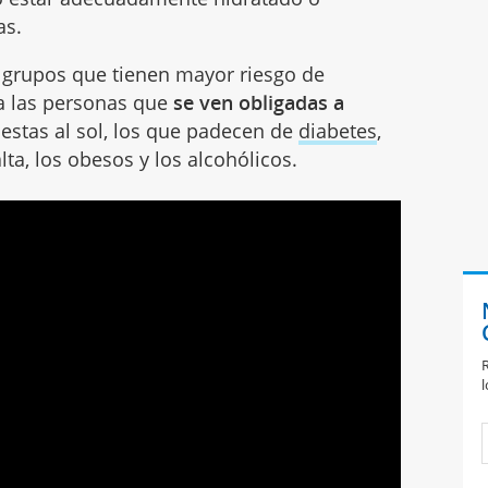
as.
s grupos que tienen mayor riesgo de
 a las personas que
se ven obligadas a
stas al sol, los que padecen de
diabetes
,
lta, los obesos y los alcohólicos.
R
l