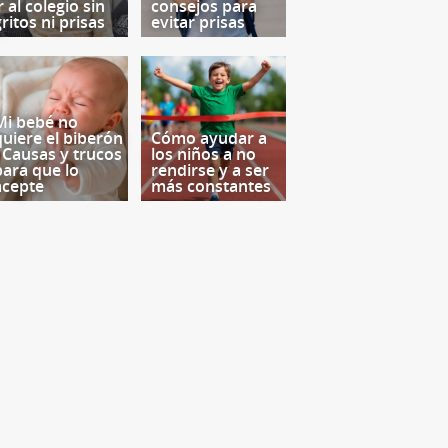
r al colegio sin
consejos para
ritos ni prisas
evitar prisas
Mi bebé no
quiere el biberón
Cómo ayudar a
- Causas y trucos
los niños a no
para que lo
rendirse y a ser
acepte
más constantes