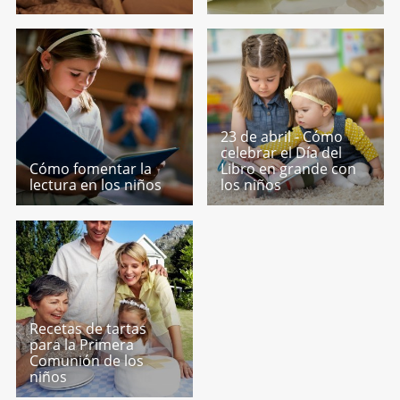
23 de abril - Cómo
celebrar el Día del
Cómo fomentar la
Libro en grande con
lectura en los niños
los niños
Recetas de tartas
para la Primera
Comunión de los
niños