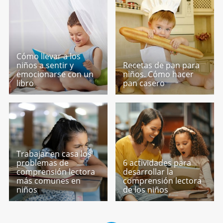
Cómo llevar a los
niños a sentir y
Recetas de pan para
emocionarse con un
niños. Cómo hacer
libro
pan casero
Trabajar en casa los
problemas de
6 actividades para
comprensión lectora
desarrollar la
más comunes en
comprensión lectora
niños
de los niños