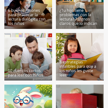
6 buenas razones
¿Tu hijo tiene
para practicar la
problemas con la
lectura dialógica con
lectura? 7 signos
los niños
claros que lo indican
8 estrategias
infalibles para que a
10 cuentos cortos
los niños les guste
para leer con niños
leer