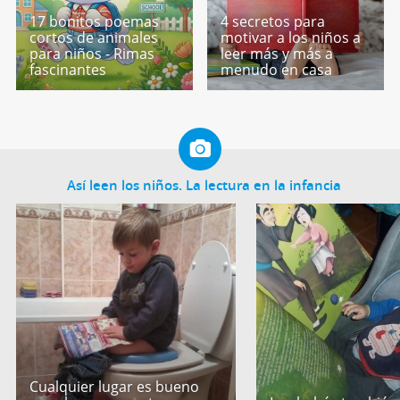
17 bonitos poemas
4 secretos para
cortos de animales
motivar a los niños a
para niños - Rimas
leer más y más a
fascinantes
menudo en casa
Así leen los niños. La lectura en la infancia
Cualquier lugar es bueno