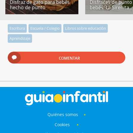
Disfraz de gato para bebés
Disfraces de punto
hecho de punto
bebés. La Sirenita
Escritura
Escuela / Colegio
Libros sobre educación
Aprendizaje
COMENTAR
Quiénes somos
Cookies