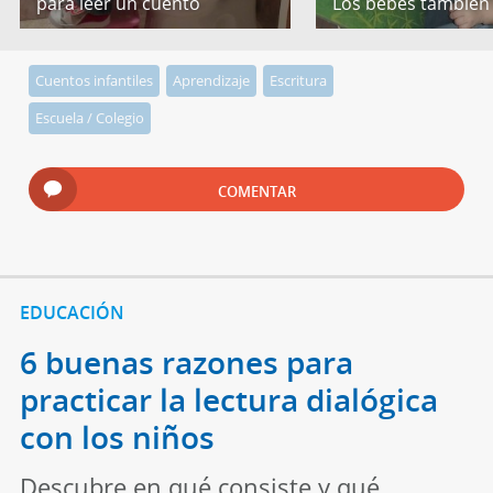
para leer un cuento
Los bebés también
Cuentos infantiles
Aprendizaje
Escritura
Escuela / Colegio
COMENTAR
EDUCACIÓN
6 buenas razones para
practicar la lectura dialógica
con los niños
Descubre en qué consiste y qué