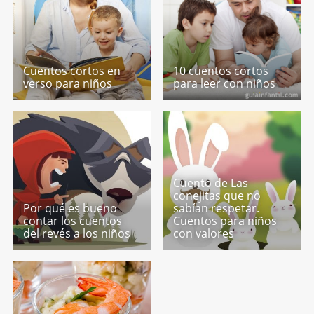
Cuentos cortos en
10 cuentos cortos
verso para niños
para leer con niños
Cuento de Las
conejitas que no
Por qué es bueno
sabían respetar.
contar los cuentos
Cuentos para niños
del revés a los niños
con valores