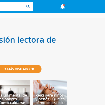
sión lectora de
LO MÁS VISITADO
Salud mental de
Reiki para niños
los padres -
y bebés - Qué es,
Cómo cuidarse
cómo se practica