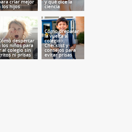
para criar mejor
y qué dice la
 los hijos
ciencia
Cómo preparar
la vuelta al
Cómo despertar
colegio -
a los niños para
Checklist y
r al colegio sin
consejos para
ritos ni prisas
evitar prisas