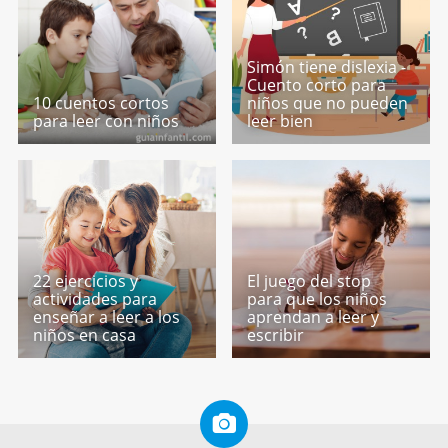
Simón tiene dislexia -
Cuento corto para
10 cuentos cortos
niños que no pueden
para leer con niños
leer bien
22 ejercicios y
El juego del stop
actividades para
para que los niños
enseñar a leer a los
aprendan a leer y
niños en casa
escribir