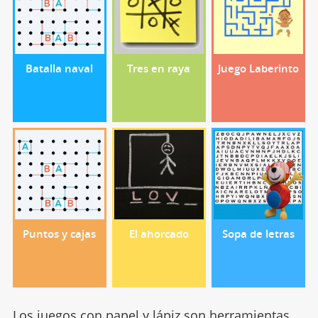
Batalla naval
Tres en raya
Juego Laberinto
Puntos y cajas
El ahorcado
Sopa de letras
Los
juegos con papel y lápiz
son herramientas