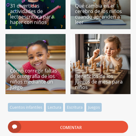
31 divertidas
Qué cambia en el
actividades de
cerebro de los niños
lectoescritura para
cuando aprenden a
hacer con niños
leer
Cómo corregir faltas
de ortografía de los
Beneficios de los
niños mediante un
juegos de mesa para
juego
niños
Cuentos infantiles
Lectura
Escritura
Juegos
COMENTAR