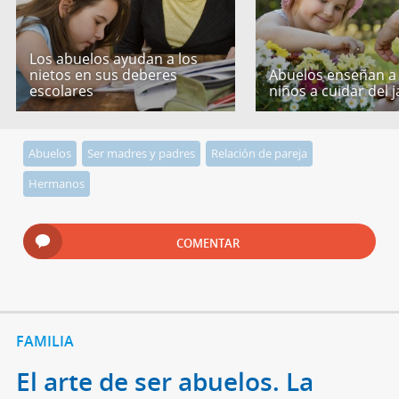
Los abuelos ayudan a los
nietos en sus deberes
Abuelos enseñan a 
escolares
niños a cuidar del j
Abuelos
Ser madres y padres
Relación de pareja
Hermanos
COMENTAR
FAMILIA
El arte de ser abuelos. La