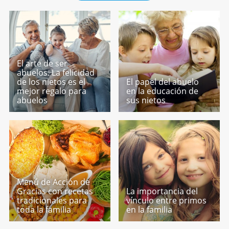
El arte de ser
abuelos. La felicidad
de los nietos es el
El papel del abuelo
mejor regalo para
en la educación de
abuelos
sus nietos
Menú de Acción de
Gracias con recetas
La importancia del
tradicionales para
vínculo entre primos
toda la familia
en la familia