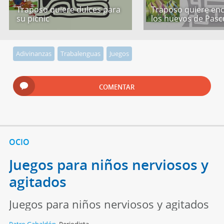
Traposo quiere dulces para
Traposo quiere en
su picnic
los huevos de Pasc
Adivinanzas
Trabalenguas
Juegos
COMENTAR
OCIO
Juegos para niños nerviosos y
agitados
Juegos para niños nerviosos y agitados
Patro Gabaldón
,
Periodista