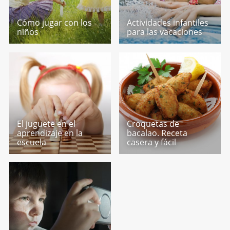
Cómo jugar con los
Actividades infantiles
niños
para las vacaciones
El juguete en el
Croquetas de
aprendizaje en la
bacalao. Receta
escuela
casera y fácil