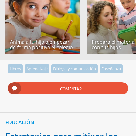
Anima a tu hijo a empezar
Prepara el material
de forma positiva el colegio
con tus hijos
Libros
Aprendizaje
Diálogo y comunicación
Enseñanza
COMENTAR
EDUCACIÓN
Estrategias para mitigar los