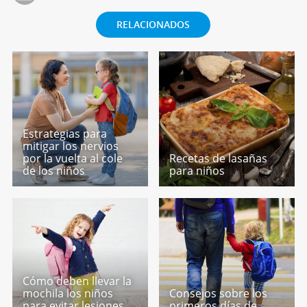
RELACIONADOS
Estrategias para
mitigar los nervios
por la vuelta al cole
Recetas de lasañas
de los niños
para niños
Cómo deben llevar la
mochila los niños
Consejos sobre los
para evitar lesiones
primeros días de