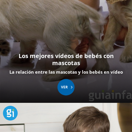
Los mejores vídeos de bebés con
mascotas
La relación entre las mascotas y los bebés en vídeo
VER