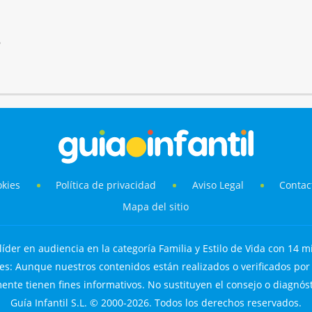
6
okies
Política de privacidad
Aviso Legal
Contac
Mapa del sitio
líder en audiencia en la categoría Familia y Estilo de Vida con 14 mi
s: Aunque nuestros contenidos están realizados o verificados por p
nte tienen fines informativos. No sustituyen el consejo o diagnós
Guía Infantil S.L. © 2000-2026. Todos los derechos reservados.