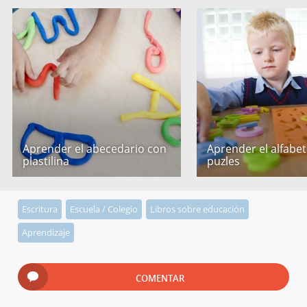
Aprender el abecedario con
Aprender el alfabe
plastilina
puzles
Escritura
Escuela / Colegio
Libros sobre educación
Aprendizaje
COMENTAR