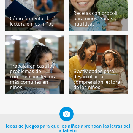
Recetas con brócoli
Cómo fomentar la
para niños. Sanas y
lectura en los niños
nutritivas
Trabajar en casa los
problemas de
6 actividades para
comprensión lectora
desarrollar la
más comunes en
comprensión lectora
niños
de los niños
Ideas de juegos para que los niños aprendan las letras del
alfabeto