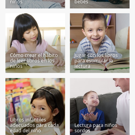
niños
bebés
Cómo crear el hábito
Jugar con los libros
de leer libros en los
para estimular la
niños
lectura
Libros infantiles
adecuados para cada
Lectura para niños
edad del niño
sordos