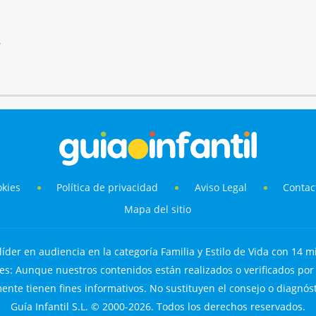
6
okies
Política de privacidad
Aviso Legal
Contac
Mapa del sitio
líder en audiencia en la categoría Familia y Estilo de Vida con 14 mi
s: Aunque nuestros contenidos están realizados o verificados por p
nte tienen fines informativos. No sustituyen el consejo o diagnós
Guía Infantil S.L. © 2000-2026. Todos los derechos reservados.