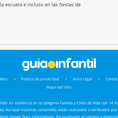
 la escuela e incluso en las fiestas de
6
okies
Política de privacidad
Aviso Legal
Contac
Mapa del sitio
líder en audiencia en la categoría Familia y Estilo de Vida con 14 mi
s: Aunque nuestros contenidos están realizados o verificados por p
nte tienen fines informativos. No sustituyen el consejo o diagnós