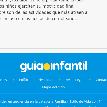
s niños ejerciten su motricidad fina.
mbre son de las actividades que más atraen a
 e incluso en las fiestas de cumpleaños.
6
okies
Política de privacidad
Aviso Legal
Contac
Mapa del sitio
líder en audiencia en la categoría Familia y Estilo de Vida con 14 mi