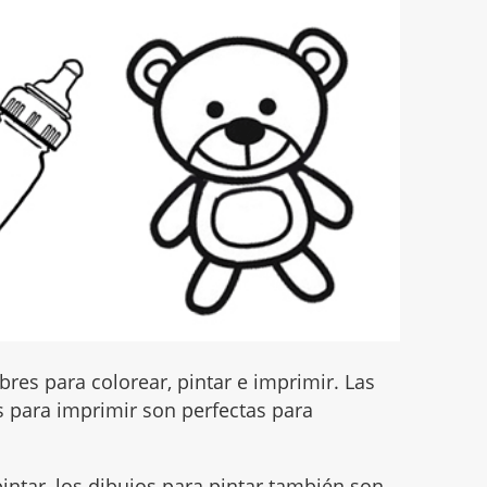
res para colorear, pintar e imprimir. Las
 para imprimir son perfectas para
intar, los dibujos para pintar también son