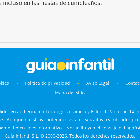
 e incluso en las fiestas de cumpleaños.
6
okies
Política de privacidad
Aviso Legal
Contac
Mapa del sitio
líder en audiencia en la categoría Familia y Estilo de Vida con 14 mi
s: Aunque nuestros contenidos están realizados o verificados por p
nte tienen fines informativos. No sustituyen el consejo o diagnós
Guía Infantil S.L. © 2000-2026. Todos los derechos reservados.