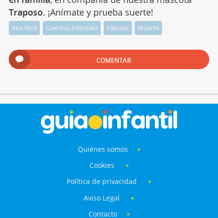
Traposo
. ¡Anímate y prueba suerte!
Aire libre
Cuentos infantiles
Fábulas
Muerte
COMENTAR
Quiénes somos
Cookies
Política de privacidad
Aviso Legal
Contacto