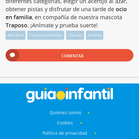
diferentes categorías, elegir un acertijo al azar,
obtener pistas y disfrutar de una tarde de
ocio
en familia
, en compañía de nuestra mascota
Traposo
. ¡Anímate y prueba suerte!
Aire libre
Cuentos infantiles
Fábulas
Muerte
COMENTAR
Quiénes somos
Cookies
Política de privacidad