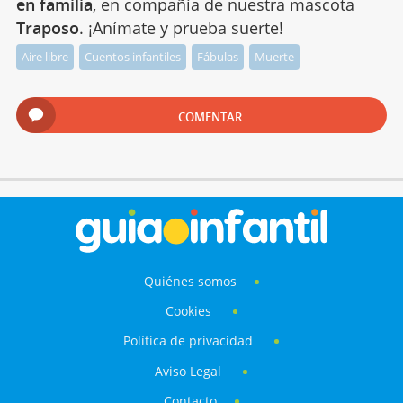
en familia
, en compañía de nuestra mascota
Traposo
. ¡Anímate y prueba suerte!
Aire libre
Cuentos infantiles
Fábulas
Muerte
COMENTAR
Quiénes somos
Cookies
Política de privacidad
Aviso Legal
Contacto