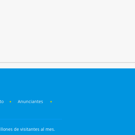
to
Anunciantes
llones de visitantes al mes.