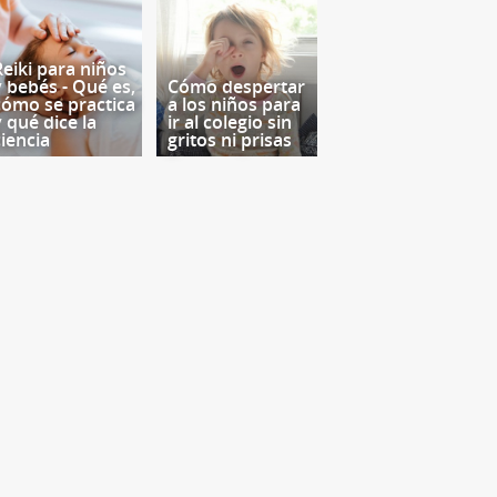
Reiki para niños
y bebés - Qué es,
Cómo despertar
cómo se practica
a los niños para
y qué dice la
ir al colegio sin
ciencia
gritos ni prisas