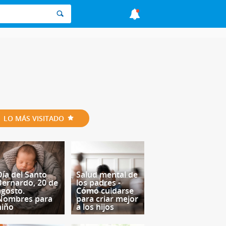
LO MÁS VISITADO
Día del Santo
Salud mental de
Bernardo, 20 de
los padres -
agosto.
Cómo cuidarse
Nombres para
para criar mejor
niño
a los hijos