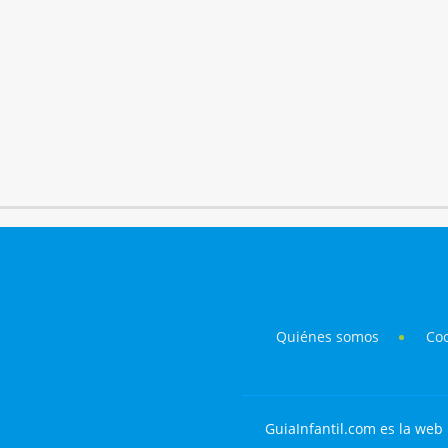
Quiénes somos
Co
GuiaInfantil.com es la web 