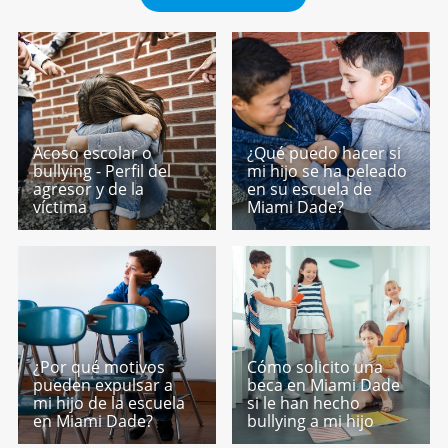
Acoso escolar o
¿Qué puedo hacer si
bullying - Perfil del
mi hijo se ha peleado
agresor y de la
en su escuela de
víctima
Miami Dade?
¿Por qué motivos
Cómo solicito una
pueden expulsar a
beca en Miami Dade
mi hijo de la escuela
si le han hecho
en Miami Dade?
bullying a mi hijo