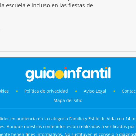
 la escuela e incluso en las fiestas de
6
okies
Política de privacidad
Aviso Legal
Contac
Mapa del sitio
líder en audiencia en la categoría Familia y Estilo de Vida con 14 mi
s: Aunque nuestros contenidos están realizados o verificados por p
nte tienen fines informativos. No sustituyen el consejo o diagnós