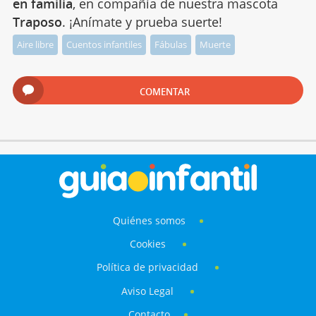
en familia
, en compañía de nuestra mascota
Traposo
. ¡Anímate y prueba suerte!
Aire libre
Cuentos infantiles
Fábulas
Muerte
COMENTAR
Quiénes somos
Cookies
Política de privacidad
Aviso Legal
Contacto