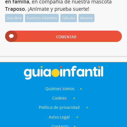
en familia
, en compañía de nuestra mascota
Traposo
. ¡Anímate y prueba suerte!
Aire libre
Cuentos infantiles
Fábulas
Muerte
COMENTAR
Quiénes somos
Cookies
Política de privacidad
Aviso Legal
Contacto