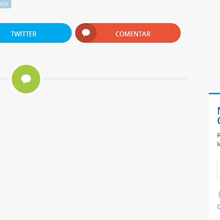
rte
TWITTER
COMENTAR
R
l
C