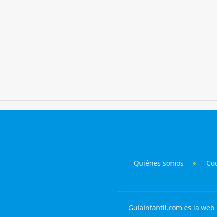
Quiénes somos
Co
GuiaInfantil.com es la web 