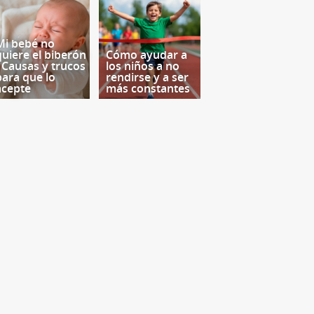
Mi bebé no
quiere el biberón
Cómo ayudar a
- Causas y trucos
los niños a no
para que lo
rendirse y a ser
acepte
más constantes