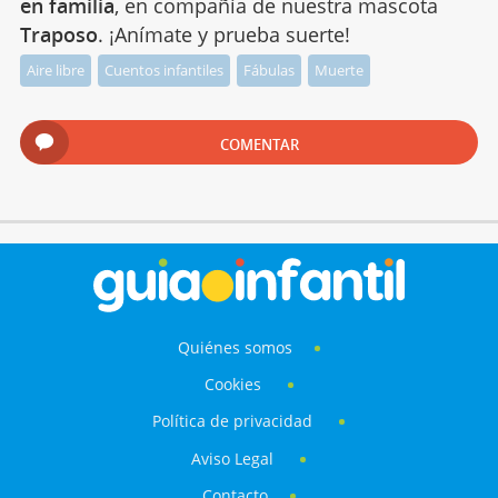
en familia
, en compañía de nuestra mascota
Traposo
. ¡Anímate y prueba suerte!
Aire libre
Cuentos infantiles
Fábulas
Muerte
COMENTAR
Quiénes somos
Cookies
Política de privacidad
Aviso Legal
Contacto